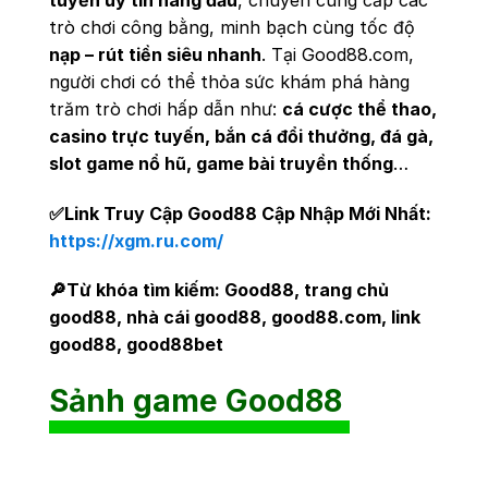
trò chơi công bằng, minh bạch cùng tốc độ
nạp – rút tiền siêu nhanh
. Tại Good88.com,
người chơi có thể thỏa sức khám phá hàng
trăm trò chơi hấp dẫn như:
cá cược thể thao,
casino trực tuyến, bắn cá đổi thưởng, đá gà,
slot game nổ hũ, game bài truyền thống
…
✅Link Truy Cập Good88 Cập Nhập Mới Nhất:
https://xgm.ru.com/
🔎Từ khóa tìm kiếm: Good88, trang chủ
good88, nhà cái good88, good88.com, link
good88, good88bet
Sảnh game Good88