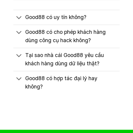
Good88 có uy tín không?
Good88 có cho phép khách hàng
dùng công cụ hack không?
Tại sao nhà cái Good88 yêu cầu
khách hàng dùng dữ liệu thật?
Good88 có hợp tác đại lý hay
không?